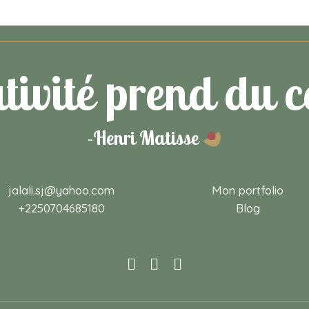
tivité prend du 
-Henri Matisse
jalali.sj@yahoo.com
Mon portfolio
+2250704685180‬
Blog