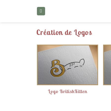
Skip
to
content
Création de Logos
Logo BritishKitten