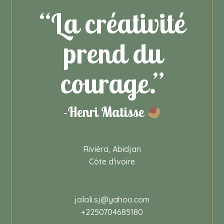
“La créativité
prend du
courage.”
-Henri Matisse
Riviéra, Abidjan
Côte d'ivoire
jalali.sj@yahoo.com
+2250704685180‬